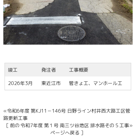
竣工
発注者
工事概要
2026年3月
東近江市
管きょ工、マンホール工
«令和6年度 第KJ11－146号 日野ライン村井西大路工区管
路更新工事
［ 前の
令和7年度 第１号 南三ツ谷地区 排水路その５工事»
ページへ戻る ］