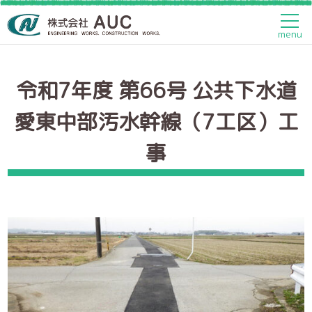
トップページ
>
土木工事
>
令和7年度 第66号 公共下水道愛東
中部汚水幹線（7工区）工事
menu
令和7年度 第66号 公共下水道
愛東中部汚水幹線（7工区）工
事